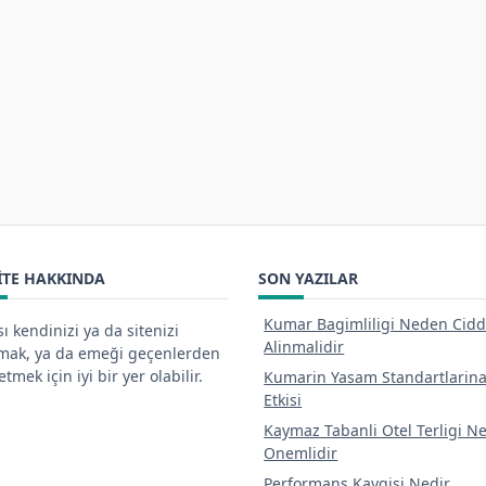
ITE HAKKINDA
SON YAZILAR
Kumar Bagimliligi Neden Cidd
ı kendinizi ya da sitenizi
Alinmalidir
tmak, ya da emeği geçenlerden
tmek için iyi bir yer olabilir.
Kumarin Yasam Standartlarin
Etkisi
Kaymaz Tabanli Otel Terligi N
Onemlidir
Performans Kaygisi Nedir