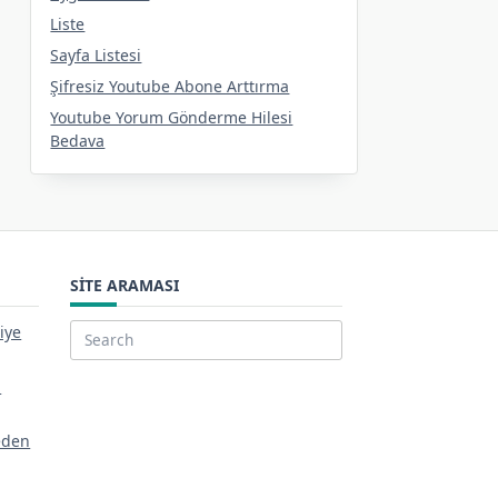
Liste
Sayfa Listesi
Şifresiz Youtube Abone Arttırma
Youtube Yorum Gönderme Hilesi
Bedava
SITE ARAMASI
iye
Search
for:
a
eden