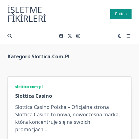
Skip
İŞLETME
to
Button
FIKIRLERI
content
Kategori:
Slottica-Com-Pl
slottica-com-pl
Slottica Casino
Slottica Casino Polska – Oficjalna strona
Slottica Casino to nowa, nowoczesna marka,
która koncentruje się na swoich
promocjach
...