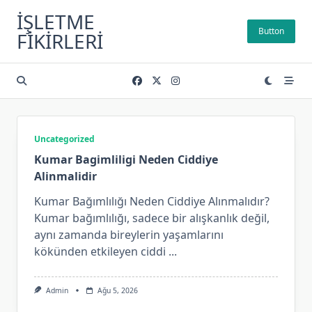
Skip
İŞLETME
to
Button
FIKIRLERI
content
Uncategorized
Kumar Bagimliligi Neden Ciddiye
Alinmalidir
Kumar Bağımlılığı Neden Ciddiye Alınmalıdır?
Kumar bağımlılığı, sadece bir alışkanlık değil,
aynı zamanda bireylerin yaşamlarını
kökünden etkileyen ciddi
...
Admin
Ağu 5, 2026