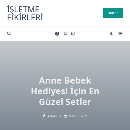
Skip
İŞLETME
to
Button
FIKIRLERI
content
Anne Bebek
Hediyesi İçin En
Güzel Setler
Admin
May 21, 2025