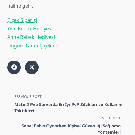
haline gelir.
Çiçek Siparişi
Yeni Bebek Hediyesi
Anne Bebek Hediyesi
Doğum Günü Çiçekleri
<span
PREVIOUS POST
class="nav-
Metin2 Pvp Serverda En İyi PvP Silahları ve Kullanım
subtitle
Taktikleri
screen-
NEXT POST
reader-
Sanal Bahis Oynarken Kişisel Güvenliği Sağlama
text">Page</span>
Yöntemleri