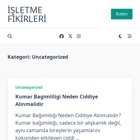
Skip
İŞLETME
to
Button
FIKIRLERI
content
Kategori:
Uncategorized
Uncategorized
Kumar Bagimliligi Neden Ciddiye
Alinmalidir
Kumar Bağımlılığı Neden Ciddiye Alınmalıdır?
Kumar bağımlılığı, sadece bir alışkanlık değil,
aynı zamanda bireylerin yaşamlarını
kökünden etkileyen ciddi
...