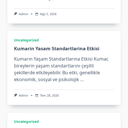
Admin
Ağu 5, 2026
Uncategorized
Kumarin Yasam Standartlarina Etkisi
Kumarın Yaşam Standartlarına Etkisi Kumar,
bireylerin yaşam standartlarını çeşitli
şekillerde etkileyebilir. Bu etki, genellikle
ekonomik, sosyal ve psikolojik
...
Admin
Tem 28, 2026
Uncategorized