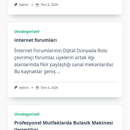
Admin
Tem 6, 2026
Uncategorized
internet forumları
İnternet Forumlarının Dijital Dünyada Rolü
çevrimiçi forumlar, üyelerin ortak ilgi
alanlarında fikir paylaştığı sanal mekanlardur.
Bu kaynaklar geniş
...
Admin
Tem 6, 2026
Uncategorized
Profesyonel Mutfaklarda Bulasik Makinesi
Verimliligi