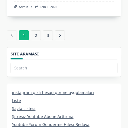
Admin
Tem 1, 2026
1
2
3
SITE ARAMASI
Search
for:
instagram gizli hesap görme uygulamaları
Liste
Sayfa Listesi
Şifresiz Youtube Abone Arttırma
Youtube Yorum Gönderme Hilesi Bedava