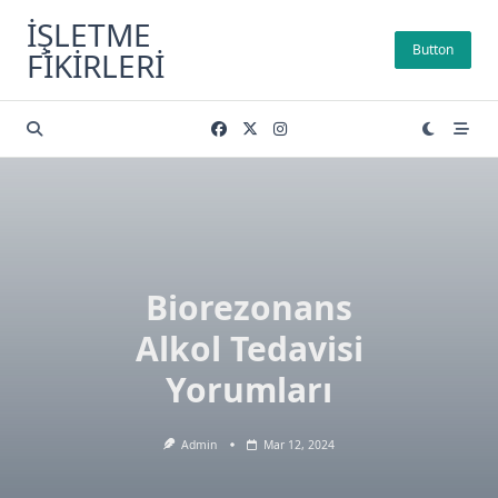
Skip
İŞLETME
to
Button
FIKIRLERI
content
Biorezonans
Alkol Tedavisi
Yorumları
Admin
Mar 12, 2024