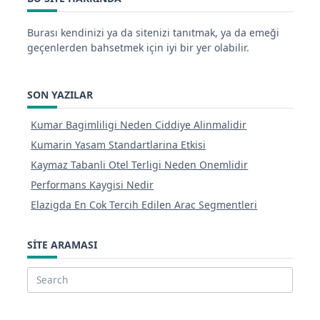
Burası kendinizi ya da sitenizi tanıtmak, ya da emeği
geçenlerden bahsetmek için iyi bir yer olabilir.
SON YAZILAR
Kumar Bagimliligi Neden Ciddiye Alinmalidir
Kumarin Yasam Standartlarina Etkisi
Kaymaz Tabanli Otel Terligi Neden Onemlidir
Performans Kaygisi Nedir
Elazigda En Cok Tercih Edilen Arac Segmentleri
SITE ARAMASI
Search
for: