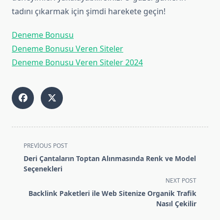
tadını çıkarmak için şimdi harekete geçin!
Deneme Bonusu
Deneme Bonusu Veren Siteler
Deneme Bonusu Veren Siteler 2024
<span
PREVIOUS POST
class="nav-
Deri Çantaların Toptan Alınmasında Renk ve Model
subtitle
Seçenekleri
screen-
NEXT POST
reader-
Backlink Paketleri ile Web Sitenize Organik Trafik
text">Page</span>
Nasıl Çekilir