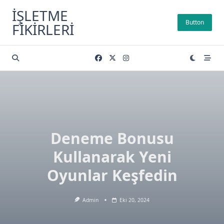
Skip
İŞLETME
to
Button
FIKIRLERI
content
Deneme Bonusu
Kullanarak Yeni
Oyunlar Keşfedin
Admin
Eki 20, 2024