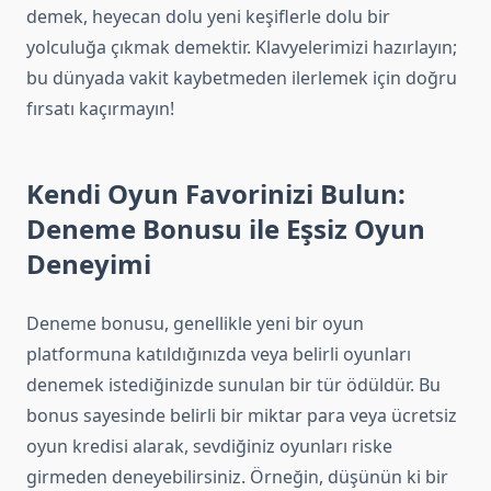
demek, heyecan dolu yeni keşiflerle dolu bir
yolculuğa çıkmak demektir. Klavyelerimizi hazırlayın;
bu dünyada vakit kaybetmeden ilerlemek için doğru
fırsatı kaçırmayın!
Kendi Oyun Favorinizi Bulun:
Deneme Bonusu ile Eşsiz Oyun
Deneyimi
Deneme bonusu, genellikle yeni bir oyun
platformuna katıldığınızda veya belirli oyunları
denemek istediğinizde sunulan bir tür ödüldür. Bu
bonus sayesinde belirli bir miktar para veya ücretsiz
oyun kredisi alarak, sevdiğiniz oyunları riske
girmeden deneyebilirsiniz. Örneğin, düşünün ki bir