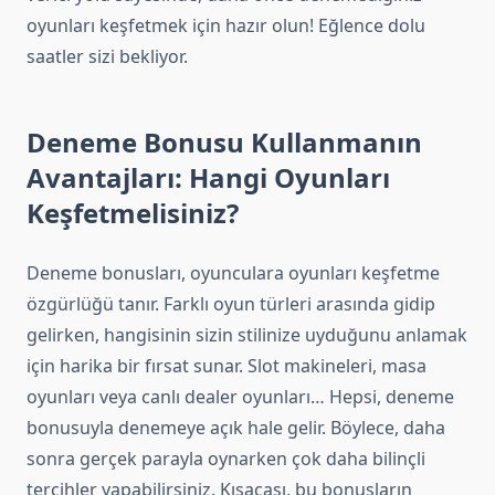
oyunları keşfetmek için hazır olun! Eğlence dolu
saatler sizi bekliyor.
Deneme Bonusu Kullanmanın
Avantajları: Hangi Oyunları
Keşfetmelisiniz?
Deneme bonusları, oyunculara oyunları keşfetme
özgürlüğü tanır. Farklı oyun türleri arasında gidip
gelirken, hangisinin sizin stilinize uyduğunu anlamak
için harika bir fırsat sunar. Slot makineleri, masa
oyunları veya canlı dealer oyunları… Hepsi, deneme
bonusuyla denemeye açık hale gelir. Böylece, daha
sonra gerçek parayla oynarken çok daha bilinçli
tercihler yapabilirsiniz. Kısacası, bu bonusların