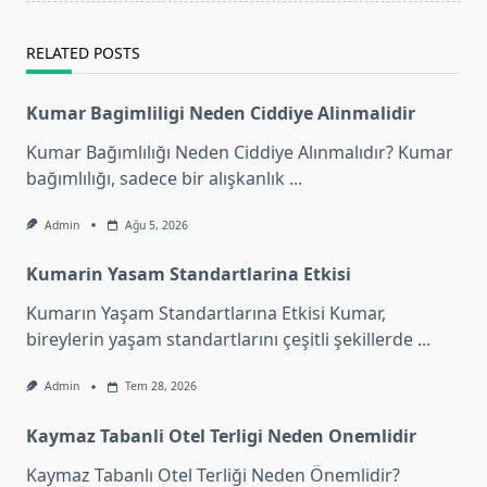
RELATED POSTS
Kumar Bagimliligi Neden Ciddiye Alinmalidir
Kumar Bağımlılığı Neden Ciddiye Alınmalıdır? Kumar
bağımlılığı, sadece bir alışkanlık
...
Admin
Ağu 5, 2026
Kumarin Yasam Standartlarina Etkisi
Kumarın Yaşam Standartlarına Etkisi Kumar,
bireylerin yaşam standartlarını çeşitli şekillerde
...
Admin
Tem 28, 2026
Kaymaz Tabanli Otel Terligi Neden Onemlidir
Kaymaz Tabanlı Otel Terliği Neden Önemlidir?