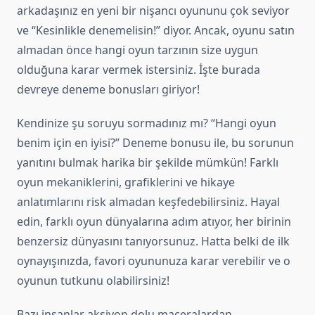
arkadaşınız en yeni bir nişancı oyununu çok seviyor
ve “Kesinlikle denemelisin!” diyor. Ancak, oyunu satın
almadan önce hangi oyun tarzının size uygun
olduğuna karar vermek istersiniz. İşte burada
devreye deneme bonusları giriyor!
Kendinize şu soruyu sormadınız mı? “Hangi oyun
benim için en iyisi?” Deneme bonusu ile, bu sorunun
yanıtını bulmak harika bir şekilde mümkün! Farklı
oyun mekaniklerini, grafiklerini ve hikaye
anlatımlarını risk almadan keşfedebilirsiniz. Hayal
edin, farklı oyun dünyalarına adım atıyor, her birinin
benzersiz dünyasını tanıyorsunuz. Hatta belki de ilk
oynayışınızda, favori oyununuza karar verebilir ve o
oyunun tutkunu olabilirsiniz!
Bazı insanlar aksiyon dolu maceralardan