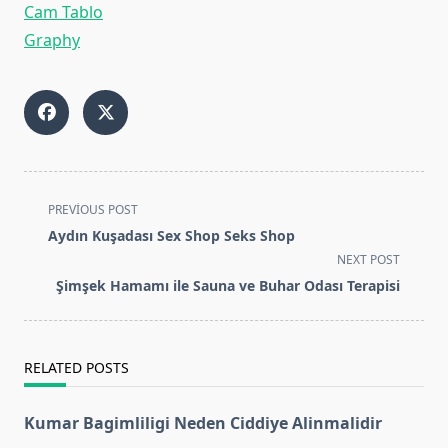
Cam Tablo
Graphy
<span
PREVIOUS POST
class="nav-
Aydın Kuşadası Sex Shop Seks Shop
subtitle
NEXT POST
screen-
Şimşek Hamamı ile Sauna ve Buhar Odası Terapisi
reader-
text">Page</span>
RELATED POSTS
Kumar Bagimliligi Neden Ciddiye Alinmalidir