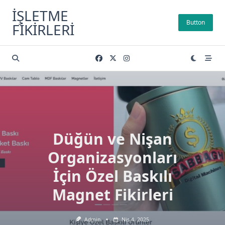
Skip
İŞLETME
to
Button
FIKIRLERI
content
Düğün ve Nişan
Organizasyonları
İçin Özel Baskılı
Magnet Fikirleri
Admin
Nis 4, 2025