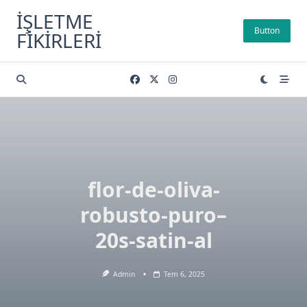
Skip
İŞLETME
to
Button
FIKIRLERI
content
flor-de-oliva-
robusto-puro–
20s-satin-al
Admin
Tem 6, 2025