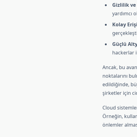
Gizlilik v
yardımcı ola
Kolay Eriş
gerçekleşti
Güçlü Alty
hackerlar i
Ancak, bu avant
noktalarını bul
edildiğinde, bü
şirketler için c
Cloud sistemler
Örneğin, kullan
önlemler alması 