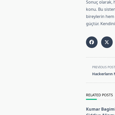
Sonuç olarak, h
konu. Bu sistem
bireylerin hem 
güçtür. Kendiniz
<span
PREVIOUS POS
class="nav-
Hackerların
subtitle
screen-
reader-
RELATED POSTS
text">Page</s
Kumar Bagiml