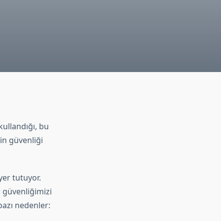
kullandığı, bu
rin güvenliği
er tutuyor.
r güvenliğimizi
 bazı nedenler: