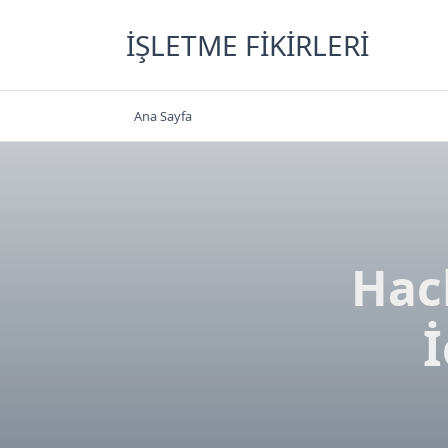
Skip
to
İŞLETME FIKIRLERI
content
Ana Sayfa
Hac
İ