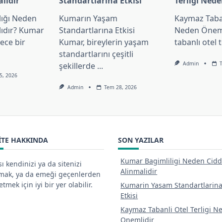
lidir
Standartlarina Etkisi
Terligi Ned
lığı Neden
Kumarın Yaşam
Kaymaz Taban
lıdır? Kumar
Standartlarına Etkisi
Neden Önem
dece bir
Kumar, bireylerin yaşam
tabanlı otel t
standartlarını çeşitli
Admin
şekillerde
...
5, 2026
Admin
Tem 28, 2026
ITE HAKKINDA
SON YAZILAR
Kumar Bagimliligi Neden Cidd
ı kendinizi ya da sitenizi
Alinmalidir
tmak, ya da emeği geçenlerden
tmek için iyi bir yer olabilir.
Kumarin Yasam Standartlarin
Etkisi
Kaymaz Tabanli Otel Terligi N
Onemlidir