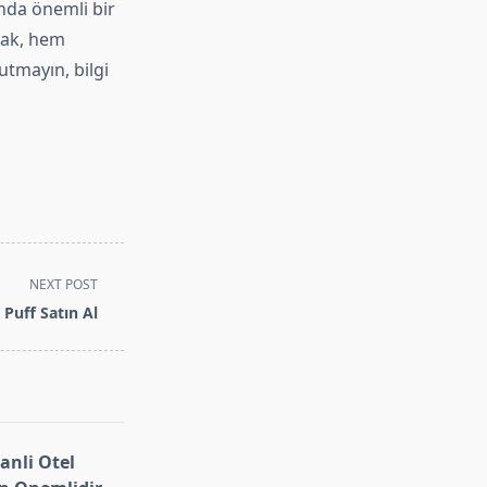
ında önemli bir
mak, hem
utmayın, bilgi
NEXT POST
Puff Satın Al
nli Otel