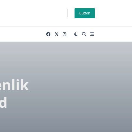
Button
nlik
ud