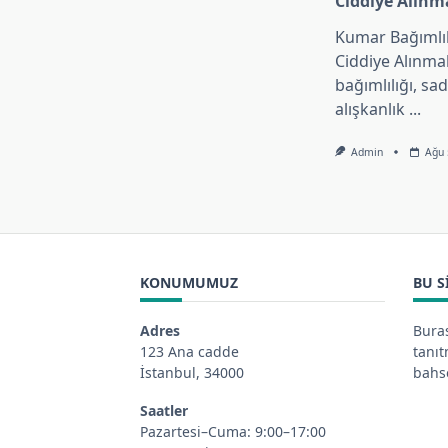
Ciddiye Alinma
Kumar Bağımlı
Ciddiye Alınma
bağımlılığı, sa
alışkanlık
...
Admin
Ağu 
KONUMUMUZ
BU S
Adres
Buras
123 Ana cadde
tanı
İstanbul, 34000
bahse
Saatler
Pazartesi–Cuma: 9:00–17:00