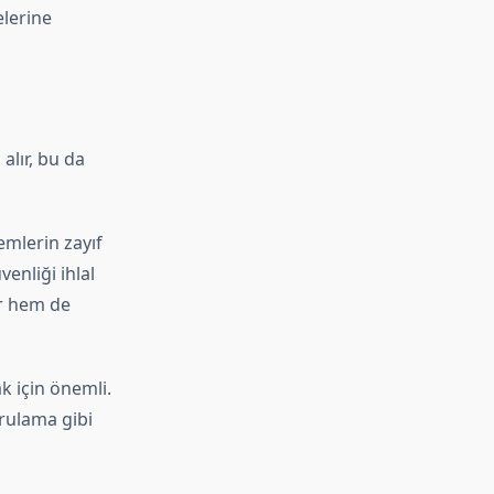
elerine
alır, bu da
emlerin zayıf
venliği ihlal
er hem de
k için önemli.
ğrulama gibi