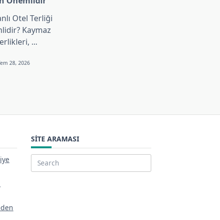
en Onemlidir
lı Otel Terliği
lidir? Kaymaz
erlikleri,
...
Tem 28, 2026
SITE ARAMASI
iye
Search
for:
a
eden