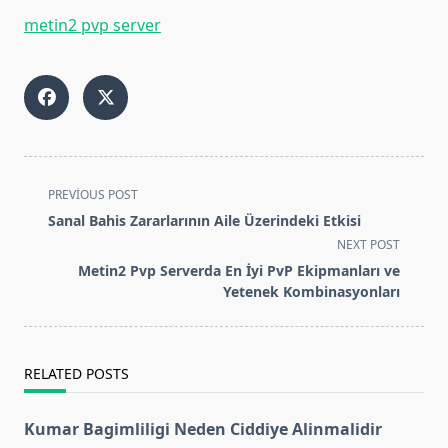
metin2 pvp server
<span
PREVIOUS POST
class="nav-
Sanal Bahis Zararlarının Aile Üzerindeki Etkisi
subtitle
NEXT POST
screen-
Metin2 Pvp Serverda En İyi PvP Ekipmanları ve
reader-
Yetenek Kombinasyonları
text">Page</span>
RELATED POSTS
Kumar Bagimliligi Neden Ciddiye Alinmalidir