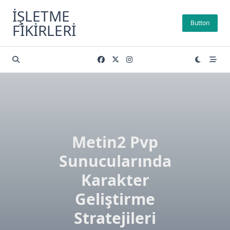
Skip
İŞLETME
to
Button
FIKIRLERI
content
Metin2 Pvp
Sunucularında
Karakter
Geliştirme
Stratejileri