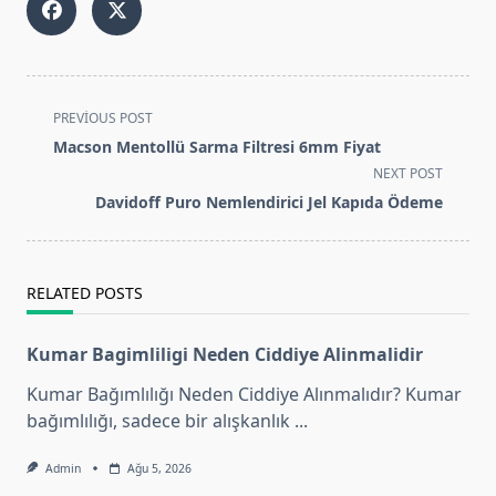
<span
PREVIOUS POST
class="nav-
Macson Mentollü Sarma Filtresi 6mm Fiyat
subtitle
NEXT POST
screen-
Davidoff Puro Nemlendirici Jel Kapıda Ödeme
reader-
text">Page</span>
RELATED POSTS
Kumar Bagimliligi Neden Ciddiye Alinmalidir
Kumar Bağımlılığı Neden Ciddiye Alınmalıdır? Kumar
bağımlılığı, sadece bir alışkanlık
...
Admin
Ağu 5, 2026