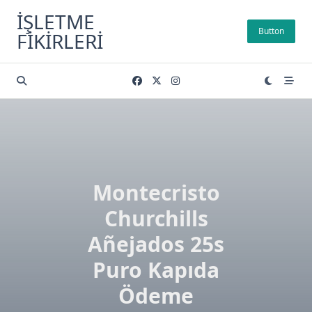
Skip
İŞLETME
to
Button
FIKIRLERI
content
Montecristo
Churchills
Añejados 25s
Puro Kapıda
Ödeme