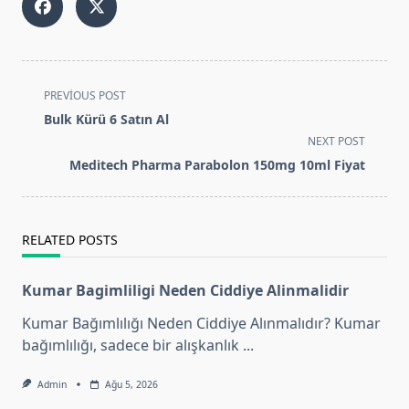
<span
PREVIOUS POST
class="nav-
Bulk Kürü 6 Satın Al
subtitle
NEXT POST
screen-
Medi̇tech Pharma Parabolon 150mg 10ml Fiyat
reader-
text">Page</span>
RELATED POSTS
Kumar Bagimliligi Neden Ciddiye Alinmalidir
Kumar Bağımlılığı Neden Ciddiye Alınmalıdır? Kumar
bağımlılığı, sadece bir alışkanlık
...
Admin
Ağu 5, 2026