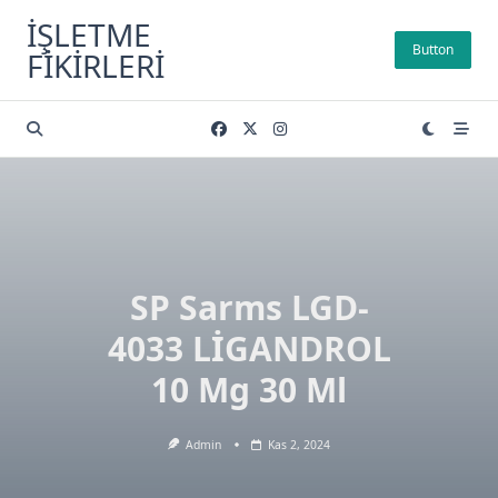
Skip
İŞLETME
to
Button
FIKIRLERI
content
SP Sarms LGD-
4033 LİGANDROL
10 Mg 30 Ml
Admin
Kas 2, 2024