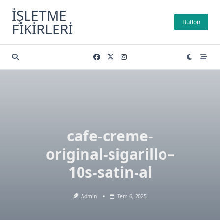
Skip
İŞLETME
to
Button
FIKIRLERI
content
cafe-creme-
original-sigarillo–
10s-satin-al
Admin
Tem 6, 2025