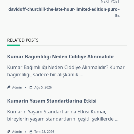
subtitle
NEXT POST
screen-
davidoff-churchill-the-late-hour-limited-edition-puro–
reader-
5s
text">Page</span>
RELATED POSTS
Kumar Bagimliligi Neden Ciddiye Alinmalidir
Kumar Bağımlılığı Neden Ciddiye Alınmalıdır? Kumar
bağımlılığı, sadece bir alışkanlık
...
Admin
Ağu 5, 2026
Kumarin Yasam Standartlarina Etkisi
Kumarın Yaşam Standartlarına Etkisi Kumar,
bireylerin yaşam standartlarını çeşitli şekillerde
...
Admin
Tem 28, 2026