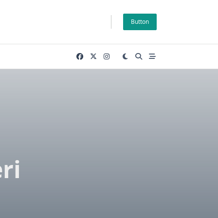
Button
ri