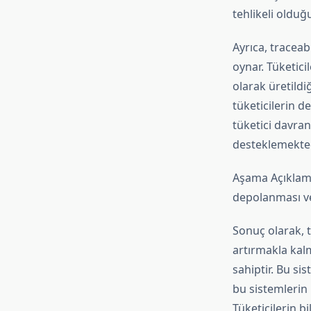
tehlikeli olduğ
Ayrıca, traceab
oynar. Tüketici
olarak üretildi
tüketicilerin de
tüketici davran
desteklemekted
Aşama Açıklama
depolanması ve
Sonuç olarak, t
artırmakla kal
sahiptir. Bu sis
bu sistemlerin 
Tüketicilerin bi