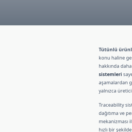
Tütünlü ürünle
konu haline gel
hakkında daha fa
sistemleri
saye
aşamalardan ge
yalnızca üretic
Traceability si
dağıtıma ve per
mekanizması il
hızlı bir şekild