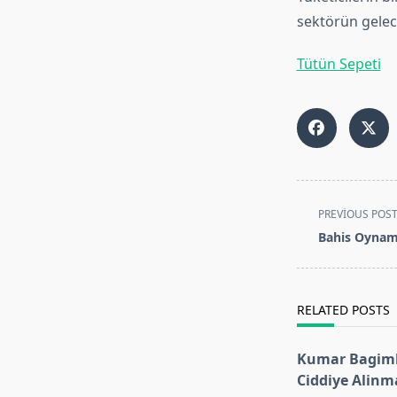
sektörün gelece
Tütün Sepeti
<span
PREVIOUS POS
class="nav-
Bahis Oynama
subtitle
screen-
reader-
RELATED POSTS
text">Page</s
Kumar Bagiml
Ciddiye Alinma