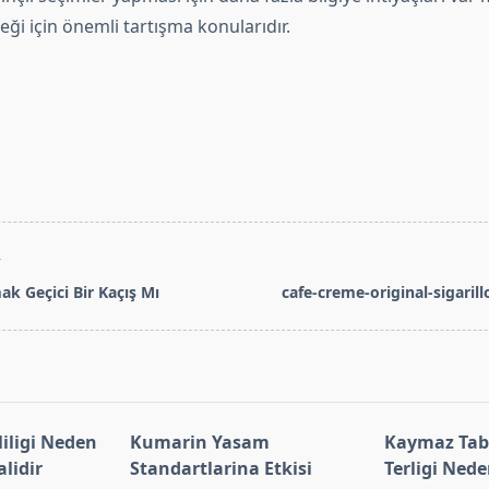
ği için önemli tartışma konularıdır.
T
k Geçici Bir Kaçış Mı
cafe-creme-original-sigarill
pan>
iligi Neden
Kumarin Yasam
Kaymaz Taba
lidir
Standartlarina Etkisi
Terligi Ned