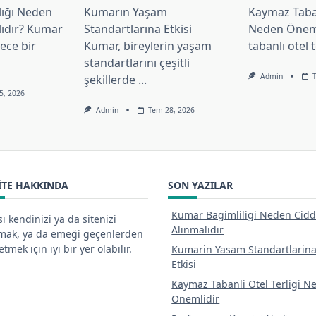
lığı Neden
Kumarın Yaşam
Kaymaz Taban
lıdır? Kumar
Standartlarına Etkisi
Neden Önem
dece bir
Kumar, bireylerin yaşam
tabanlı otel t
standartlarını çeşitli
Admin
şekillerde
...
5, 2026
Admin
Tem 28, 2026
ITE HAKKINDA
SON YAZILAR
Kumar Bagimliligi Neden Cidd
ı kendinizi ya da sitenizi
Alinmalidir
tmak, ya da emeği geçenlerden
tmek için iyi bir yer olabilir.
Kumarin Yasam Standartlarin
Etkisi
Kaymaz Tabanli Otel Terligi N
Onemlidir