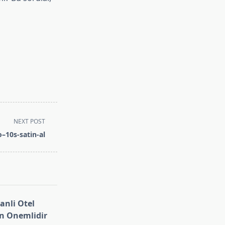
NEXT POST
o–10s-satin-al
nli Otel
en Onemlidir