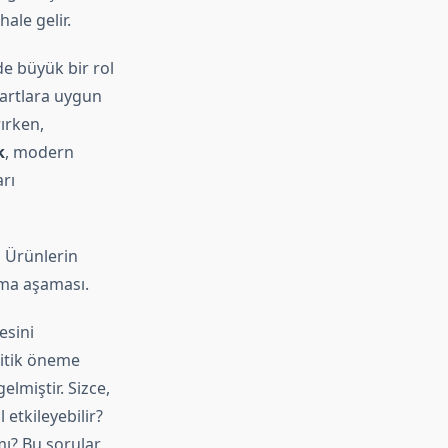
ale gelir.
e büyük bir rol
dartlara uygun
rırken,
k
, modern
arı
m Ürünlerin
şma aşaması.
esini
ritik öneme
elmiştir. Sizce,
 etkileyebilir?
mı? Bu sorular,