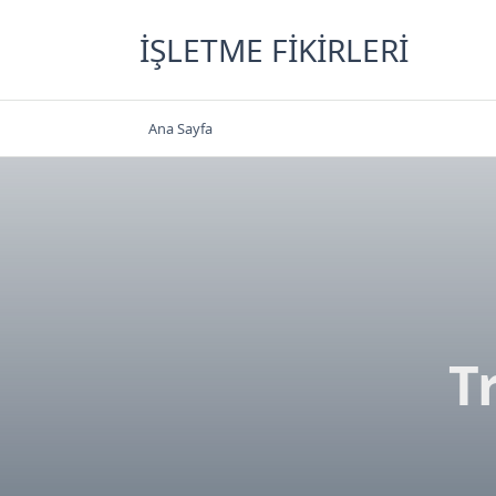
Skip
to
İŞLETME FIKIRLERI
content
Ana Sayfa
T