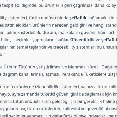
u tespit edildiğinde, bu ürünlerin geri çağrılması daha kolay h
ility sistemleri, tütün endüstrisinde
şeffaflık
sağlamak için d
ler, satın aldıkları ürünlerin nereden geldiğini ve hangi stan
ğini bilmek isterler. Bu durum, markaların güvenilirliğini artı
 bilinçli seçimler yapmalarını sağlar.
Güvenilirlik
ve
şeffaflı
ışlarının temel taşlarıdır ve traceability sistemleri bu unsurl
ir.
 Üretim Tütünün yetiştirilmesi ve işlenmesi süreci. Dağıtı
 dağıtım kanallarına ulaşması. Perakende Tüketicilere ula
ütünlü ürünlerde izlenebilirlik sistemleri, yalnızca ürün kalit
mayıp, aynı zamanda tüketici güvenliğini de sağlamak için k
temler, tütün endüstrisinin geleceği için bir gereklilik haline g
uygulanması, tütün ürünlerinin kalitesini ve güvenliğini nasıl
linçli seçimler yapması için daha fazla bilgiye ihtiyaçları var 