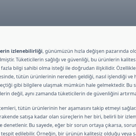
rin izlenebilirliği
, günümüzün hızla değişen pazarında oldu
miştir. Tüketicilerin sağlığı ve güvenliği, bu ürünlerin kalite
zla bilgi sahibi olma isteği ile doğrudan ilişkilidir. Özellikle
sinde, tütün ürünlerinin nereden geldiği, nasıl işlendiği ve 
çtiği gibi bilgilere ulaşmak mümkün hale gelmektedir. Bu s
ilerin değil, aynı zamanda tüketicilerin de güvenliğini artırma
stemleri, tütün ürünlerinin her aşamasını takip etmeyi sağla
akende satışa kadar olan süreçlerin her biri, belirli bir izle
e denetlenir. Bu sayede, eğer bir sorun ortaya çıkarsa, sor
e tespit edilebilir. Örneğin, bir ürünün kalitesiz olduğu veya 