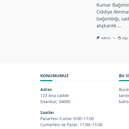
Kumar Bağımlı
Ciddiye Alınma
bağımlılığı, sa
alışkanlık
...
Admin
Ağu 
KONUMUMUZ
BU S
Adres
Buras
123 Ana cadde
tanı
İstanbul, 34000
bahse
Saatler
Pazartesi–Cuma: 9:00–17:00
Cumartesi ve Pazar: 11:00–15:00