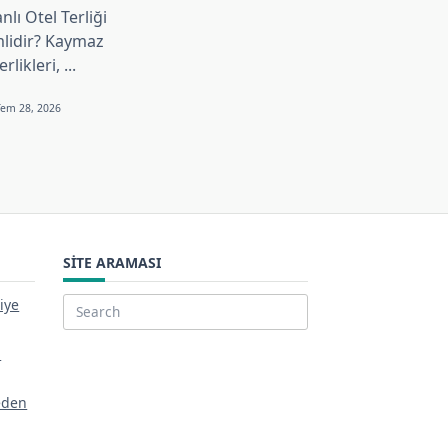
lı Otel Terliği
lidir? Kaymaz
erlikleri,
...
Tem 28, 2026
SITE ARAMASI
iye
Search
for:
a
eden