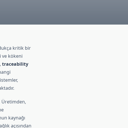
kça kritik bir
si ve kökeni
,
traceability
hangi
istemler,
ktadır.
r. Üretimden,
me
unun kaynağı
sağlık açısından