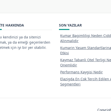
ITE HAKKINDA
SON YAZILAR
Kumar Bagimliligi Neden Cidd
ı kendinizi ya da sitenizi
Alinmalidir
tmak, ya da emeği geçenlerden
tmek için iyi bir yer olabilir.
Kumarin Yasam Standartlarin
Etkisi
Kaymaz Tabanli Otel Terligi N
Onemlidir
Performans Kaygisi Nedir
Elazigda En Cok Tercih Edilen 
Segmentleri
Copyri