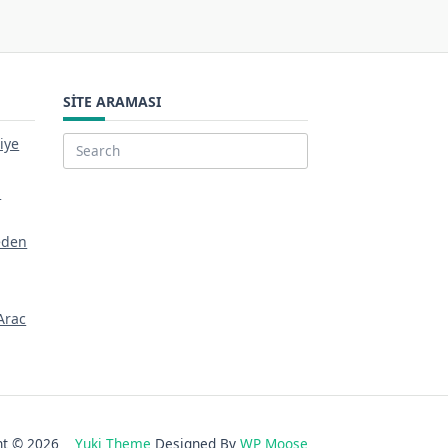
SITE ARAMASI
iye
Search
for:
a
eden
Arac
ght © 2026
Yuki Theme
Designed By
WP Moose