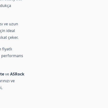
ldukça
sı ve uzun
çin ideal
kkat çeker.
fiyatlı
ra performans
te
ve
ASRock
rınızı ve
i,