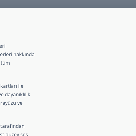
eri
terleri hakkında
, tüm
artları ile
e dayanıklılık
arayüzü ve
ı tarafından
üst düzey ses