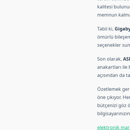
kalitesi bulun
memnun kalmak
Tabii ki,
Gigab
ömürlü bileşenle
seçenekler suna
Son olarak,
AS
anakartları ile
açısından da tat
Özetlemek gere
öne çıkıyor. Her
bütçenizi göz 
bilgisayarınızı
elektronik mar