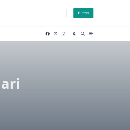
Button
ari