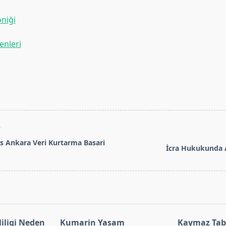
oniği
enleri
T
s Ankara Veri Kurtarma Basari
İcra Hukukunda A
pan>
iligi Neden
Kumarin Yasam
Kaymaz Taba