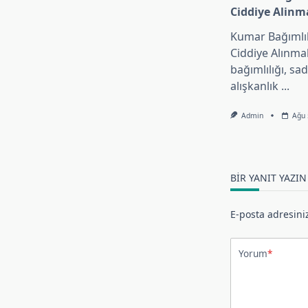
Ciddiye Alinma
Kumar Bağımlı
Ciddiye Alınma
bağımlılığı, sa
alışkanlık
...
Admin
Ağu 
BIR YANIT YAZIN
E-posta adresini
Yorum
*