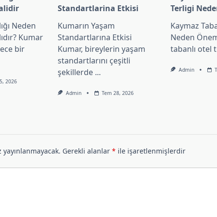
lidir
Standartlarina Etkisi
Terligi Ned
lığı Neden
Kumarın Yaşam
Kaymaz Taban
lıdır? Kumar
Standartlarına Etkisi
Neden Önem
dece bir
Kumar, bireylerin yaşam
tabanlı otel t
standartlarını çeşitli
Admin
şekillerde
...
5, 2026
Admin
Tem 28, 2026
z yayınlanmayacak.
Gerekli alanlar
*
ile işaretlenmişlerdir