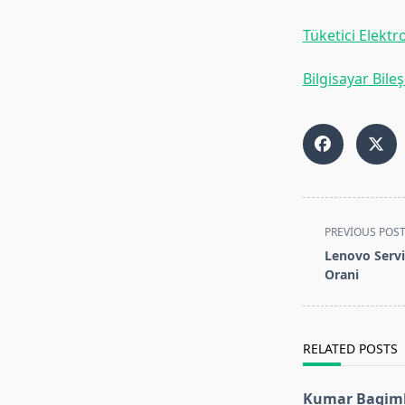
Tüketici Elektr
Bilgisayar Bileş
<span
PREVIOUS POS
class="nav-
Lenovo Servi
subtitle
Orani
screen-
reader-
text">Page</s
RELATED POSTS
Kumar Bagiml