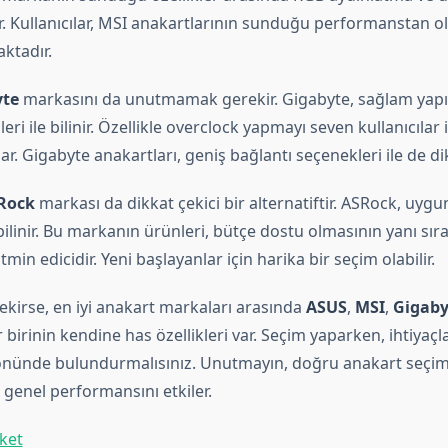
ur. Kullanıcılar, MSI anakartlarının sunduğu performanstan o
tadır.
yte
markasını da unutmamak gerekir. Gigabyte, sağlam yapı
ri ile bilinir. Özellikle overclock yapmayı seven kullanıcılar i
r. Gigabyte anakartları, geniş bağlantı seçenekleri ile de di
Rock
markası da dikkat çekici bir alternatiftir. ASRock, uygun 
 bilinir. Bu markanın ürünleri, bütçe dostu olmasının yanı sı
min edicidir. Yeni başlayanlar için harika bir seçim olabilir.
kirse, en iyi anakart markaları arasında
ASUS
,
MSI
,
Gigaby
 birinin kendine has özellikleri var. Seçim yaparken, ihtiyaçla
önünde bulundurmalısınız. Unutmayın, doğru anakart seçim
n genel performansını etkiler.
ket