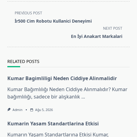
<span
PREVIOUS POST
class="nav-
İr500 Cim Robotu Kullanici Deneyimi
subtitle
NEXT POST
screen-
En İyi Anakart Markalari
reader-
text">Page</span>
RELATED POSTS
Kumar Bagimliligi Neden Ciddiye Alinmalidir
Kumar Bağımlılığı Neden Ciddiye Alınmalıdır? Kumar
bağımlılığı, sadece bir alışkanlık
...
Admin
Ağu 5, 2026
Kumarin Yasam Standartlarina Etkisi
Kumarın Yaşam Standartlarına Etkisi Kumar,